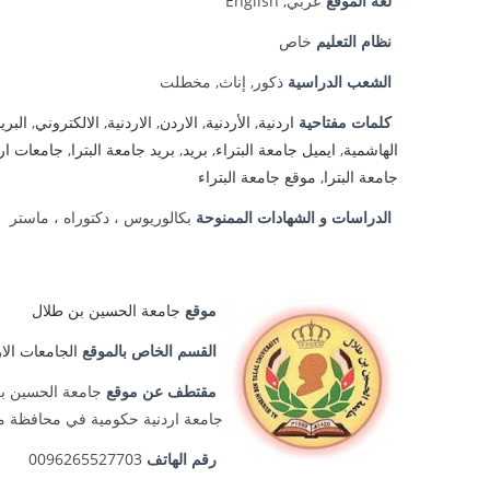
لغة الموقع
عربي, English
نظام التعليم
خاص
الشعب الدراسية
ذكور, إناث, مخطلت
كلمات مفتاحية
اردنية
,
الأردنية
,
الاردن
,
الاردنية
,
الالكتروني
,
البري
الهاشمية
,
ايميل جامعة البتراء
,
بريد
,
بريد جامعة البترا
,
جامعات ارد
جامعة البترا
,
موقع جامعة البتراء
الدراسات و الشهادات الممنوحة
بكالوريوس ، دكتوراه ، ماستر
موقع
جامعة الحسين بن طلال
القسم الخاص بالموقع
الجامعات الار
مقتطف عن موقع
جامعة الحسين ب
جامعة اردنية حكومية في محافظة مع
رقم الهاتف
0096265527703