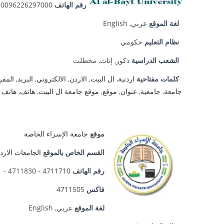
رقم الهاتف
0096226297000
لغة الموقع
عربي, English
نظام التعليم
حكومي
الشعب الدراسية
ذكور, إناث, مخطلت
كلمات مفتاحية
اردنية
,
ال البيت
,
الاردن
,
الالكتروني
,
البريد
,
المف
جامعة
,
جامعية
,
عنوان
,
موقع
,
موقع جامعة ال البيت
,
هاتف
,
هاتف ج
موقع
جامعة الإسراء الخاصة
القسم الخاص بالموقع
الجامعات الاردن
رقم الهاتف
4711710 - 4711830 - 4711581
فاكس
4711505
لغة الموقع
عربي, English