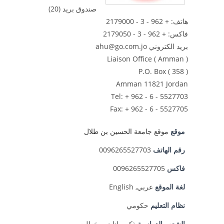
صندوق بريد (20)
هاتف: + 962 - 3 - 2179000
فاكس: + 962 - 3 - 2179050
بريد الكتروني ahu@go.com.jo
Liaison Office ( Amman )
P.O. Box ( 358 )
Amman 11821 Jordan
Tel: + 962 - 6 - 5527703
Fax: + 962 - 6 - 5527705
موقع
موقع جامعة الحسين بن طلال
رقم الهاتف
0096265527703
فاكس
0096265527705
لغة الموقع
عربي, English
نظام التعليم
حكومي
الشعب الدراسية
ذكور, إناث, مخطلت